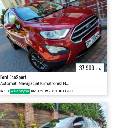
37 900
PLN
Ford EcoSport
Automat! Nawigacja! Klimatronik! Nowy rozrząd! Super Stan !
1.0
Benzyna
KM 125
2018
117000