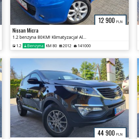
12 900
PLN
Nissan Micra
1.2 benzyna 80KM! Klimatyzacja! AluFelgi! Super Stan !
1.2
Benzyna
KM 80
2012
141000
44 900
PLN