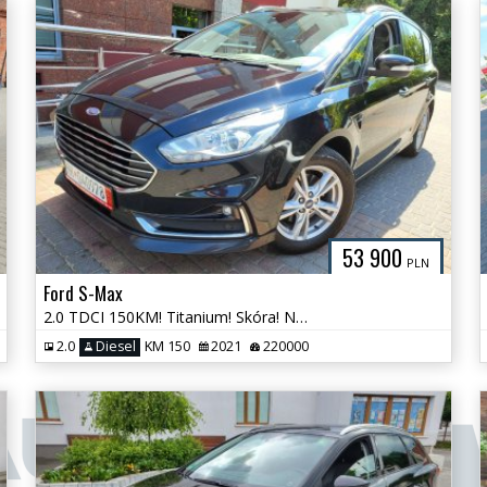
53 900
PLN
Ford S-Max
2.0 TDCI 150KM! Titanium! Skóra! Nawigacja! Kamera! Alufelgi!
2.0
Diesel
KM 150
2021
220000