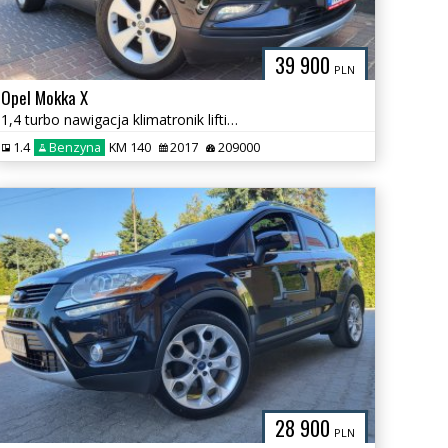
39 900
PLN
Opel Mokka X
1,4 turbo nawigacja klimatronik lifting LED kamera cofania tempomat
1.4
Benzyna
KM 140
2017
209000
28 900
PLN