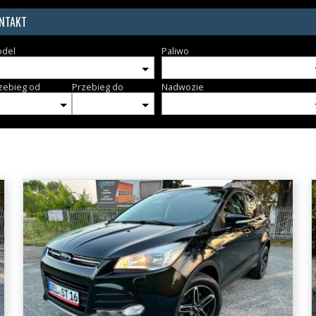
NTAKT
del
Paliwo
zebieg od
Przebieg do
Nadwozie