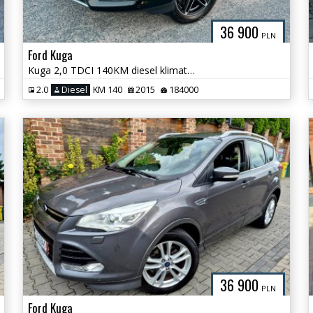
36 900
PLN
Ford Kuga
Kuga 2,0 TDCI 140KM diesel klimatronik podgrzewane siedzenia półskóra
2.0
Diesel
KM 140
2015
184000
36 900
PLN
Ford Kuga