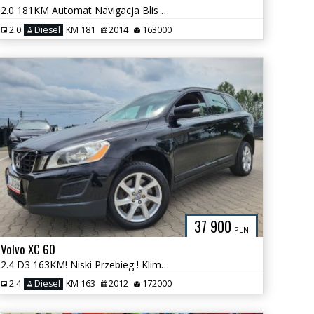
2.0 181KM Automat Navigacja Blis Radar Serwisowany niski przebieg
2.0
Diesel
KM 181
2014
163000
37 900
PLN
Volvo XC 60
2.4 D3 163KM! Niski Przebieg ! Klimatronik! AluFelgi! Super Stan 4x4
2.4
Diesel
KM 163
2012
172000