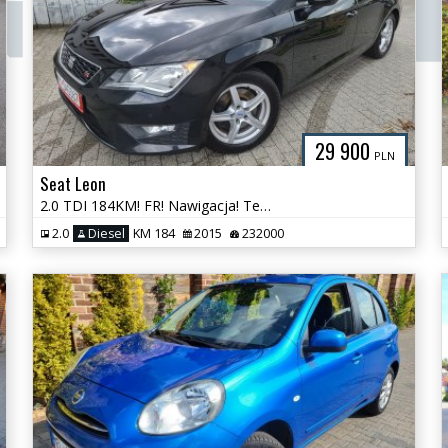
29 900
PLN
Seat Leon
2.0 TDI 184KM! FR! Nawigacja! Tempomat! Klimatronik! AluFelgi! Super
2.0
Diesel
KM 184
2015
232000