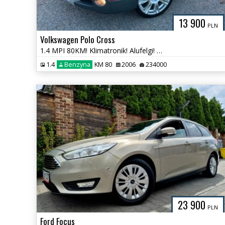
13 900
PLN
Volkswagen Polo Cross
1.4 MPI 80KM! Klimatronik! Alufelgi! grzane Fotele! Super Stan !
1.4
Benzyna
KM 80
2006
234000
23 900
PLN
Ford Focus