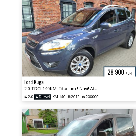
28 900
PLN
Ford Kuga
2.0 TDCI 140KM! Titanium ! Navi! AluFelgi! Super Stan !
2.0
Diesel
KM 140
2012
200000