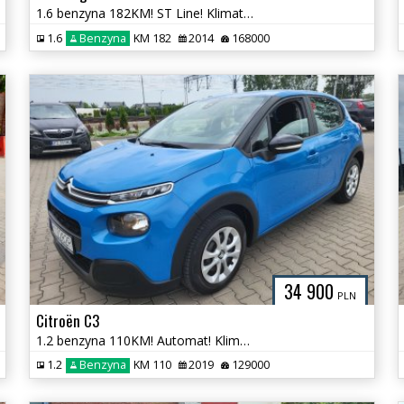
1.6 benzyna 182KM! ST Line! Klimatronik! Nawigacja! Kamera! Super Stan
1.6
Benzyna
KM 182
2014
168000
34 900
PLN
Citroën C3
1.2 benzyna 110KM! Automat! Klimatronik! Super Stan !
1.2
Benzyna
KM 110
2019
129000