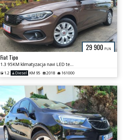
29 900
PLN
Fiat Tipo
1.3 95KM klimatyzacja navi LED tempomat! super stan
1.2
Diesel
KM 95
2018
161000