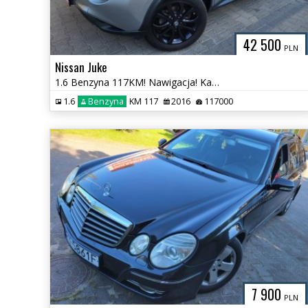
42 500
PLN
Nissan Juke
1.6 Benzyna 117KM! Nawigacja! Kamera! Blis! LineAssist! AluFelgi!
1.6
Benzyna
KM 117
2016
117000
7 900
PLN