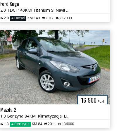
Ford Kuga
2.0 TDCI 140KM! Titanium S! Navi! Kamera! AluFelgi! Super Stan !
2.0
Diesel
KM 140
2012
237000
16 900
PLN
Mazda 2
1.3 Benzyna 84KM! Klimatyzacja! LIFT! 136 tys. KM! Super Stan !
1.3
Benzyna
KM 84
2011
136000