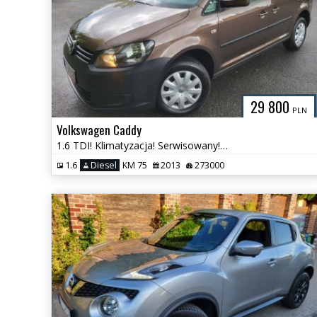
29 800
PLN
Volkswagen Caddy
1.6 TDI! Klimatyzacja! Serwisowany! Super Stan !
1.6
Diesel
KM 75
2013
273000