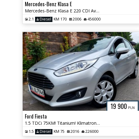
Mercedes-Benz Klasa E
Mercedes-Benz Klasa E 220 CDI Avantgarde
2.1
Diesel
KM 170
2006
456000
19 900
PLN
Ford Fiesta
1.5 TDCi 75KM! Titanium! Klimatronik! GrzaneFotele! Super Stan !
1.5
Diesel
KM 75
2016
226000