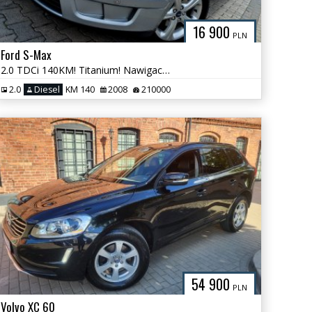
16 900
PLN
Ford S-Max
2.0 TDCi 140KM! Titanium! Nawigacja! Xenon! Pół Skóra! AluFelgi! TOP
2.0
Diesel
KM 140
2008
210000
54 900
PLN
Volvo XC 60