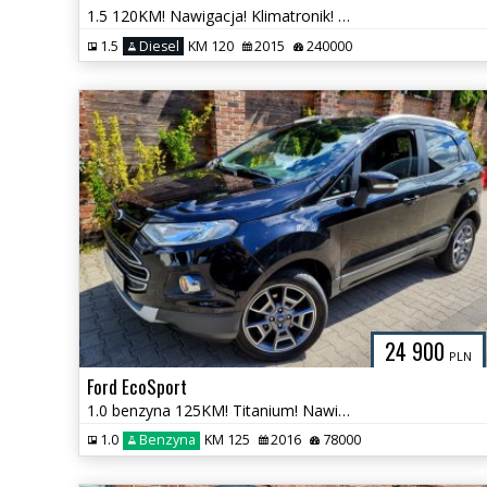
1.5 120KM! Nawigacja! Klimatronik! GrzaneFotele! Nowy Rozrząd !
1.5
Diesel
KM 120
2015
240000
24 900
PLN
Ford EcoSport
1.0 benzyna 125KM! Titanium! Nawigacja! Nowy Rozrząd ! Super Stan !
1.0
Benzyna
KM 125
2016
78000