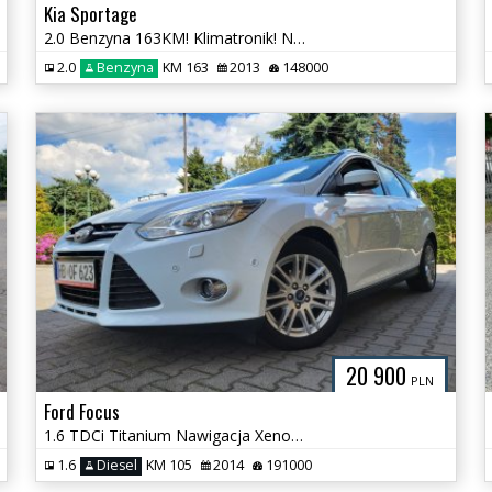
Kia Sportage
2.0 Benzyna 163KM! Klimatronik! Nawigacja! Grzane Fotele! Super !
2.0
Benzyna
KM 163
2013
148000
20 900
PLN
Ford Focus
1.6 TDCi Titanium Nawigacja Xenon LED Klimatronik Super Stan !
1.6
Diesel
KM 105
2014
191000