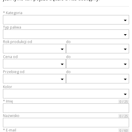
* Kategoria
Typ paliwa
Rok produkcji od
do
Cena od
do
Przebieg od
do
Kolor
* Imię
0 / 25
Nazwisko
0 / 25
* E-mail
0 / 60