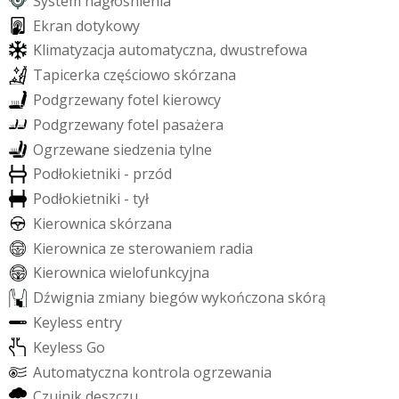
S
y
s
t
e
m
n
a
g
ł
o
ś
n
i
e
n
i
a
E
k
r
a
n
d
o
t
y
k
o
w
y
K
l
i
m
a
t
y
z
a
c
j
a
a
u
t
o
m
a
t
y
c
z
n
a
,
d
w
u
s
t
r
e
f
o
w
a
T
a
p
i
c
e
r
k
a
c
z
ę
ś
c
i
o
w
o
s
k
ó
r
z
a
n
a
P
o
d
g
r
z
e
w
a
n
y
f
o
t
e
l
k
i
e
r
o
w
c
y
P
o
d
g
r
z
e
w
a
n
y
f
o
t
e
l
p
a
s
a
ż
e
r
a
O
g
r
z
e
w
a
n
e
s
i
e
d
z
e
n
i
a
t
y
l
n
e
P
o
d
ł
o
k
i
e
t
n
i
k
i
-
p
r
z
ó
d
P
o
d
ł
o
k
i
e
t
n
i
k
i
-
t
y
ł
K
i
e
r
o
w
n
i
c
a
s
k
ó
r
z
a
n
a
K
i
e
r
o
w
n
i
c
a
z
e
s
t
e
r
o
w
a
n
i
e
m
r
a
d
i
a
K
i
e
r
o
w
n
i
c
a
w
i
e
l
o
f
u
n
k
c
y
j
n
a
D
ź
w
i
g
n
i
a
z
m
i
a
n
y
b
i
e
g
ó
w
w
y
k
o
ń
c
z
o
n
a
s
k
ó
r
ą
K
e
y
l
e
s
s
e
n
t
r
y
K
e
y
l
e
s
s
G
o
A
u
t
o
m
a
t
y
c
z
n
a
k
o
n
t
r
o
l
a
o
g
r
z
e
w
a
n
i
a
C
z
u
j
n
i
k
d
e
s
z
c
z
u