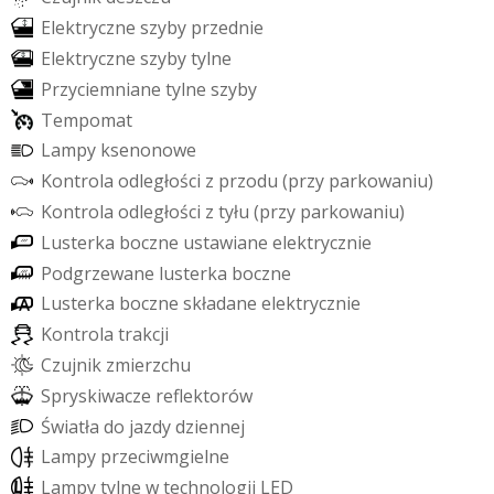
E
l
e
k
t
r
y
c
z
n
e
s
z
y
b
y
p
r
z
e
d
n
i
e
E
l
e
k
t
r
y
c
z
n
e
s
z
y
b
y
t
y
l
n
e
P
r
z
y
c
i
e
m
n
i
a
n
e
t
y
l
n
e
s
z
y
b
y
T
e
m
p
o
m
a
t
L
a
m
p
y
k
s
e
n
o
n
o
w
e
K
o
n
t
r
o
l
a
o
d
l
e
g
ł
o
ś
c
i
z
p
r
z
o
d
u
(
p
r
z
y
p
a
r
k
o
w
a
n
i
u
)
K
o
n
t
r
o
l
a
o
d
l
e
g
ł
o
ś
c
i
z
t
y
ł
u
(
p
r
z
y
p
a
r
k
o
w
a
n
i
u
)
L
u
s
t
e
r
k
a
b
o
c
z
n
e
u
s
t
a
w
i
a
n
e
e
l
e
k
t
r
y
c
z
n
i
e
P
o
d
g
r
z
e
w
a
n
e
l
u
s
t
e
r
k
a
b
o
c
z
n
e
L
u
s
t
e
r
k
a
b
o
c
z
n
e
s
k
ł
a
d
a
n
e
e
l
e
k
t
r
y
c
z
n
i
e
K
o
n
t
r
o
l
a
t
r
a
k
c
j
i
C
z
u
j
n
i
k
z
m
i
e
r
z
c
h
u
S
p
r
y
s
k
i
w
a
c
z
e
r
e
f
e
k
t
o
r
ó
w
Ś
w
i
a
t
ł
a
d
o
j
a
z
d
y
d
z
i
e
n
n
e
j
L
a
m
p
y
p
r
z
e
c
i
w
m
g
i
e
l
n
e
L
a
m
p
y
t
y
l
n
e
w
t
e
c
h
n
o
l
o
g
i
i
L
E
D