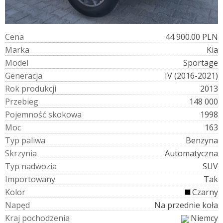
C
e
n
a
44 900.00 PLN
M
a
r
k
a
Kia
M
o
d
e
l
Sportage
G
e
n
e
r
a
c
j
a
IV (2016-2021)
R
o
k
p
r
o
d
u
k
c
j
i
2013
P
r
z
e
b
i
e
g
148 000
P
o
j
e
m
n
o
ś
ć
s
k
o
k
o
w
a
1998
M
o
c
163
T
y
p
p
a
l
i
w
a
Benzyna
S
k
r
z
y
n
i
a
Automatyczna
T
y
p
n
a
d
w
o
z
i
a
SUV
I
m
p
o
r
t
o
w
a
n
y
Tak
K
o
l
o
r
Czarny
N
a
p
ę
d
Na przednie koła
K
r
a
j
p
o
c
h
o
d
z
e
n
i
a
Niemcy