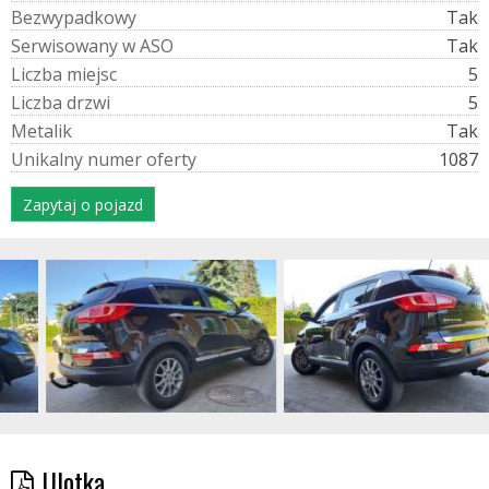
B
e
z
w
y
p
a
d
k
o
w
y
Tak
S
e
r
w
i
s
o
w
a
n
y
w
A
S
O
Tak
L
i
c
z
b
a
m
i
e
j
s
c
5
L
i
c
z
b
a
d
r
z
w
i
5
M
e
t
a
l
i
k
Tak
U
n
i
k
a
l
n
y
n
u
m
e
r
o
f
e
r
t
y
1087
Zapytaj o pojazd
Ulotka