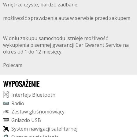
Wnętrze czyste, bardzo zadbane,
możliwość sprawdzenia auta w serwisie przed zakupem
W dniu zakupu samochodu istnieje możliwość
wykupienia pisemnej gwarancji Car Gwarant Service na
okres od 1 do 12 miesięcy.
Polecam
WYPOSAŻENIE
I
n
t
e
r
f
e
j
s
B
l
u
e
t
o
o
t
h
R
a
d
i
o
Z
e
s
t
a
w
g
ł
o
ś
n
o
m
ó
w
i
ą
c
y
G
n
i
a
z
d
o
U
S
B
S
y
s
t
e
m
n
a
w
i
g
a
c
j
i
s
a
t
e
l
i
t
a
r
n
e
j