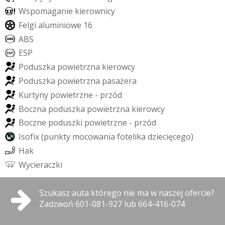
W
s
p
o
m
a
g
a
n
i
e
k
i
e
r
o
w
n
i
c
y
F
e
l
g
i
a
l
u
m
i
n
i
o
w
e
1
6
A
B
S
E
S
P
P
o
d
u
s
z
k
a
p
o
w
i
e
t
r
z
n
a
k
i
e
r
o
w
c
y
P
o
d
u
s
z
k
a
p
o
w
i
e
t
r
z
n
a
p
a
s
a
ż
e
r
a
K
u
r
t
y
n
y
p
o
w
i
e
t
r
z
n
e
-
p
r
z
ó
d
B
o
c
z
n
a
p
o
d
u
s
z
k
a
p
o
w
i
e
t
r
z
n
a
k
i
e
r
o
w
c
y
B
o
c
z
n
e
p
o
d
u
s
z
k
i
p
o
w
i
e
t
r
z
n
e
-
p
r
z
ó
d
I
s
o
f
i
x
(
p
u
n
k
t
y
m
o
c
o
w
a
n
i
a
f
o
t
e
l
i
k
a
d
z
i
e
c
i
ę
c
e
g
o
)
H
a
k
W
y
c
i
e
r
a
c
z
k
i
Szukasz auta którego nie ma w naszej ofercie?
Zadzwoń 601-081-927 lub 664-416-074