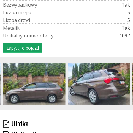
B
e
z
w
y
p
a
d
k
o
w
y
Tak
L
i
c
z
b
a
m
i
e
j
s
c
5
L
i
c
z
b
a
d
r
z
w
i
5
M
e
t
a
l
i
k
Tak
U
n
i
k
a
l
n
y
n
u
m
e
r
o
f
e
r
t
y
1097
Zapytaj o pojazd
Ulotka