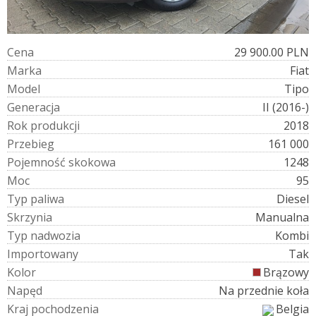
C
e
n
a
29 900.00 PLN
M
a
r
k
a
Fiat
M
o
d
e
l
Tipo
G
e
n
e
r
a
c
j
a
II (2016-)
R
o
k
p
r
o
d
u
k
c
j
i
2018
P
r
z
e
b
i
e
g
161 000
P
o
j
e
m
n
o
ś
ć
s
k
o
k
o
w
a
1248
M
o
c
95
T
y
p
p
a
l
i
w
a
Diesel
S
k
r
z
y
n
i
a
Manualna
T
y
p
n
a
d
w
o
z
i
a
Kombi
I
m
p
o
r
t
o
w
a
n
y
Tak
K
o
l
o
r
Brązowy
N
a
p
ę
d
Na przednie koła
K
r
a
j
p
o
c
h
o
d
z
e
n
i
a
Belgia