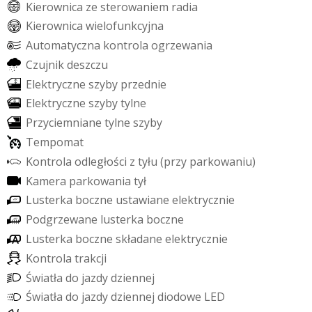
K
i
e
r
o
w
n
i
c
a
z
e
s
t
e
r
o
w
a
n
i
e
m
r
a
d
i
a
K
i
e
r
o
w
n
i
c
a
w
i
e
l
o
f
u
n
k
c
y
j
n
a
A
u
t
o
m
a
t
y
c
z
n
a
k
o
n
t
r
o
l
a
o
g
r
z
e
w
a
n
i
a
C
z
u
j
n
i
k
d
e
s
z
c
z
u
E
l
e
k
t
r
y
c
z
n
e
s
z
y
b
y
p
r
z
e
d
n
i
e
E
l
e
k
t
r
y
c
z
n
e
s
z
y
b
y
t
y
l
n
e
P
r
z
y
c
i
e
m
n
i
a
n
e
t
y
l
n
e
s
z
y
b
y
T
e
m
p
o
m
a
t
K
o
n
t
r
o
l
a
o
d
l
e
g
ł
o
ś
c
i
z
t
y
ł
u
(
p
r
z
y
p
a
r
k
o
w
a
n
i
u
)
K
a
m
e
r
a
p
a
r
k
o
w
a
n
i
a
t
y
ł
L
u
s
t
e
r
k
a
b
o
c
z
n
e
u
s
t
a
w
i
a
n
e
e
l
e
k
t
r
y
c
z
n
i
e
P
o
d
g
r
z
e
w
a
n
e
l
u
s
t
e
r
k
a
b
o
c
z
n
e
L
u
s
t
e
r
k
a
b
o
c
z
n
e
s
k
ł
a
d
a
n
e
e
l
e
k
t
r
y
c
z
n
i
e
K
o
n
t
r
o
l
a
t
r
a
k
c
j
i
Ś
w
i
a
t
ł
a
d
o
j
a
z
d
y
d
z
i
e
n
n
e
j
Ś
w
i
a
t
ł
a
d
o
j
a
z
d
y
d
z
i
e
n
n
e
j
d
i
o
d
o
w
e
L
E
D