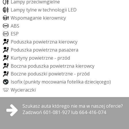
L
a
m
p
y
p
r
z
e
c
i
w
m
g
i
e
l
n
e
L
a
m
p
y
t
y
l
n
e
w
t
e
c
h
n
o
l
o
g
i
i
L
E
D
W
s
p
o
m
a
g
a
n
i
e
k
i
e
r
o
w
n
i
c
y
A
B
S
E
S
P
P
o
d
u
s
z
k
a
p
o
w
i
e
t
r
z
n
a
k
i
e
r
o
w
c
y
P
o
d
u
s
z
k
a
p
o
w
i
e
t
r
z
n
a
p
a
s
a
ż
e
r
a
K
u
r
t
y
n
y
p
o
w
i
e
t
r
z
n
e
-
p
r
z
ó
d
B
o
c
z
n
a
p
o
d
u
s
z
k
a
p
o
w
i
e
t
r
z
n
a
k
i
e
r
o
w
c
y
B
o
c
z
n
e
p
o
d
u
s
z
k
i
p
o
w
i
e
t
r
z
n
e
-
p
r
z
ó
d
I
s
o
f
i
x
(
p
u
n
k
t
y
m
o
c
o
w
a
n
i
a
f
o
t
e
l
i
k
a
d
z
i
e
c
i
ę
c
e
g
o
)
W
y
c
i
e
r
a
c
z
k
i
Szukasz auta którego nie ma w naszej ofercie?
Zadzwoń 601-081-927 lub 664-416-074