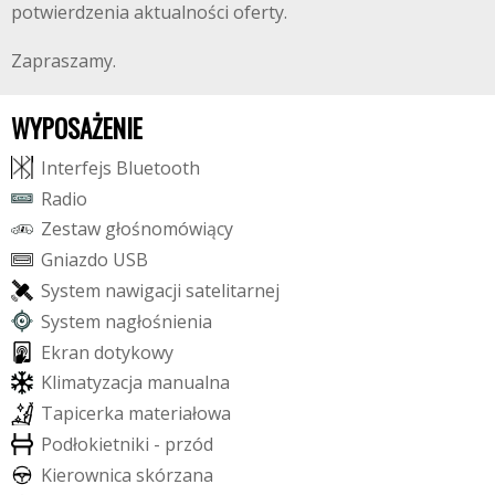
potwierdzenia aktualności oferty.
Zapraszamy.
WYPOSAŻENIE
I
n
t
e
r
f
e
j
s
B
l
u
e
t
o
o
t
h
R
a
d
i
o
Z
e
s
t
a
w
g
ł
o
ś
n
o
m
ó
w
i
ą
c
y
G
n
i
a
z
d
o
U
S
B
S
y
s
t
e
m
n
a
w
i
g
a
c
j
i
s
a
t
e
l
i
t
a
r
n
e
j
S
y
s
t
e
m
n
a
g
ł
o
ś
n
i
e
n
i
a
E
k
r
a
n
d
o
t
y
k
o
w
y
K
l
i
m
a
t
y
z
a
c
j
a
m
a
n
u
a
l
n
a
T
a
p
i
c
e
r
k
a
m
a
t
e
r
i
a
ł
o
w
a
P
o
d
ł
o
k
i
e
t
n
i
k
i
-
p
r
z
ó
d
K
i
e
r
o
w
n
i
c
a
s
k
ó
r
z
a
n
a