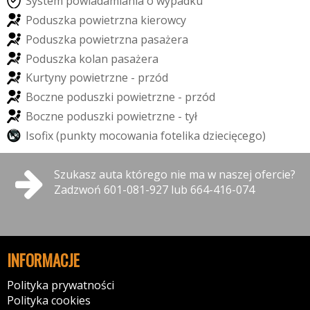
S
y
s
t
e
m
p
o
w
i
a
d
a
m
i
a
n
i
a
o
w
y
p
a
d
k
u
P
o
d
u
s
z
k
a
p
o
w
i
e
t
r
z
n
a
k
i
e
r
o
w
c
y
P
o
d
u
s
z
k
a
p
o
w
i
e
t
r
z
n
a
p
a
s
a
ż
e
r
a
P
o
d
u
s
z
k
a
k
o
l
a
n
p
a
s
a
ż
e
r
a
K
u
r
t
y
n
y
p
o
w
i
e
t
r
z
n
e
-
p
r
z
ó
d
B
o
c
z
n
e
p
o
d
u
s
z
k
i
p
o
w
i
e
t
r
z
n
e
-
p
r
z
ó
d
B
o
c
z
n
e
p
o
d
u
s
z
k
i
p
o
w
i
e
t
r
z
n
e
-
t
y
ł
I
s
o
f
x
(
p
u
n
k
t
y
m
o
c
o
w
a
n
i
a
f
o
t
e
l
i
k
a
d
z
i
e
c
i
ę
c
e
g
o
)
Szukasz auta którego nie ma w naszej ofercie?
Zadzwoń 601-081-927 lub 664-416-074
INFORMACJE
Polityka prywatności
Polityka cookies