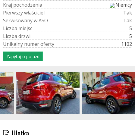
K
r
a
j
p
o
c
h
o
d
z
e
n
i
a
Niemcy
P
i
e
r
w
s
z
y
w
ł
a
ś
c
i
c
i
e
l
Tak
S
e
r
w
i
s
o
w
a
n
y
w
A
S
O
Tak
L
i
c
z
b
a
m
i
e
j
s
c
5
L
i
c
z
b
a
d
r
z
w
i
5
U
n
i
k
a
l
n
y
n
u
m
e
r
o
f
e
r
t
y
1102
Zapytaj o pojazd
Ulotka