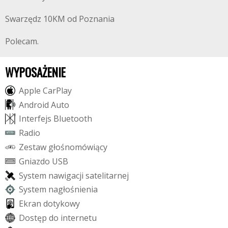
Swarzędz 10KM od Poznania
Polecam.
WYPOSAŻENIE
A
p
p
l
e
C
a
r
P
l
a
y
A
n
d
r
o
i
d
A
u
t
o
I
n
t
e
r
f
e
j
s
B
l
u
e
t
o
o
t
h
R
a
d
i
o
Z
e
s
t
a
w
g
ł
o
ś
n
o
m
ó
w
i
ą
c
y
G
n
i
a
z
d
o
U
S
B
S
y
s
t
e
m
n
a
w
i
g
a
c
j
i
s
a
t
e
l
i
t
a
r
n
e
j
S
y
s
t
e
m
n
a
g
ł
o
ś
n
i
e
n
i
a
E
k
r
a
n
d
o
t
y
k
o
w
y
D
o
s
t
ę
p
d
o
i
n
t
e
r
n
e
t
u