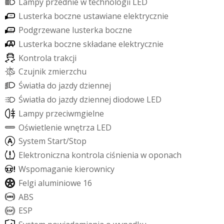
L
a
m
p
y
p
r
z
e
d
n
i
e
w
t
e
c
h
n
o
l
o
g
i
i
L
E
D
L
u
s
t
e
r
k
a
b
o
c
z
n
e
u
s
t
a
w
i
a
n
e
e
l
e
k
t
r
y
c
z
n
i
e
P
o
d
g
r
z
e
w
a
n
e
l
u
s
t
e
r
k
a
b
o
c
z
n
e
L
u
s
t
e
r
k
a
b
o
c
z
n
e
s
k
ł
a
d
a
n
e
e
l
e
k
t
r
y
c
z
n
i
e
K
o
n
t
r
o
l
a
t
r
a
k
c
j
i
C
z
u
j
n
i
k
z
m
i
e
r
z
c
h
u
Ś
w
i
a
t
ł
a
d
o
j
a
z
d
y
d
z
i
e
n
n
e
j
Ś
w
i
a
t
ł
a
d
o
j
a
z
d
y
d
z
i
e
n
n
e
j
d
i
o
d
o
w
e
L
E
D
L
a
m
p
y
p
r
z
e
c
i
w
m
g
i
e
l
n
e
O
ś
w
i
e
t
l
e
n
i
e
w
n
ę
t
r
z
a
L
E
D
S
y
s
t
e
m
S
t
a
r
t
/
S
t
o
p
E
l
e
k
t
r
o
n
i
c
z
n
a
k
o
n
t
r
o
l
a
c
i
ś
n
i
e
n
i
a
w
o
p
o
n
a
c
h
W
s
p
o
m
a
g
a
n
i
e
k
i
e
r
o
w
n
i
c
y
F
e
l
g
i
a
l
u
m
i
n
i
o
w
e
1
6
A
B
S
E
S
P