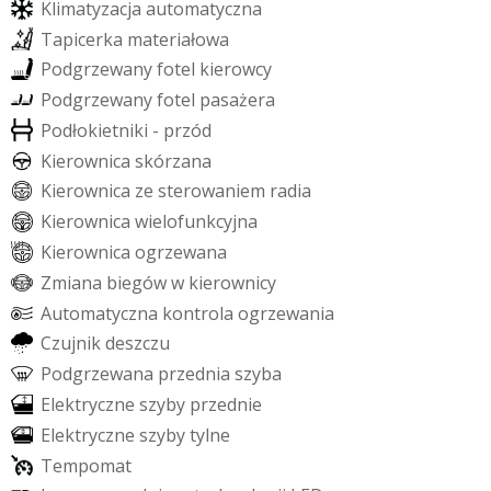
K
l
i
m
a
t
y
z
a
c
j
a
a
u
t
o
m
a
t
y
c
z
n
a
T
a
p
i
c
e
r
k
a
m
a
t
e
r
i
a
ł
o
w
a
P
o
d
g
r
z
e
w
a
n
y
f
o
t
e
l
k
i
e
r
o
w
c
y
P
o
d
g
r
z
e
w
a
n
y
f
o
t
e
l
p
a
s
a
ż
e
r
a
P
o
d
ł
o
k
i
e
t
n
i
k
i
-
p
r
z
ó
d
K
i
e
r
o
w
n
i
c
a
s
k
ó
r
z
a
n
a
K
i
e
r
o
w
n
i
c
a
z
e
s
t
e
r
o
w
a
n
i
e
m
r
a
d
i
a
K
i
e
r
o
w
n
i
c
a
w
i
e
l
o
f
u
n
k
c
y
j
n
a
K
i
e
r
o
w
n
i
c
a
o
g
r
z
e
w
a
n
a
Z
m
i
a
n
a
b
i
e
g
ó
w
w
k
i
e
r
o
w
n
i
c
y
A
u
t
o
m
a
t
y
c
z
n
a
k
o
n
t
r
o
l
a
o
g
r
z
e
w
a
n
i
a
C
z
u
j
n
i
k
d
e
s
z
c
z
u
P
o
d
g
r
z
e
w
a
n
a
p
r
z
e
d
n
i
a
s
z
y
b
a
E
l
e
k
t
r
y
c
z
n
e
s
z
y
b
y
p
r
z
e
d
n
i
e
E
l
e
k
t
r
y
c
z
n
e
s
z
y
b
y
t
y
l
n
e
T
e
m
p
o
m
a
t